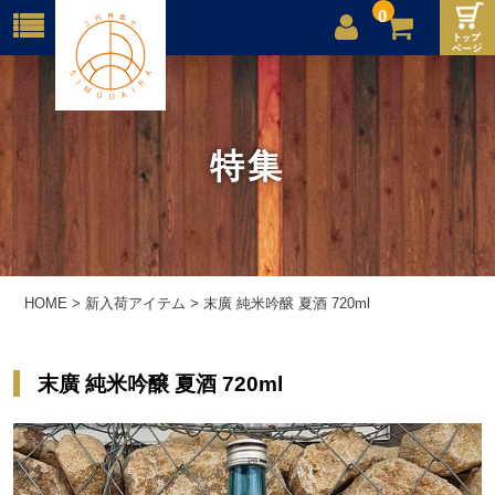
0
店舗案内
ご利用案内
特集
送料
お問合せ
HOME
>
新入荷アイテム
>
末廣 純米吟醸 夏酒 720ml
末廣 純米吟醸 夏酒 720ml