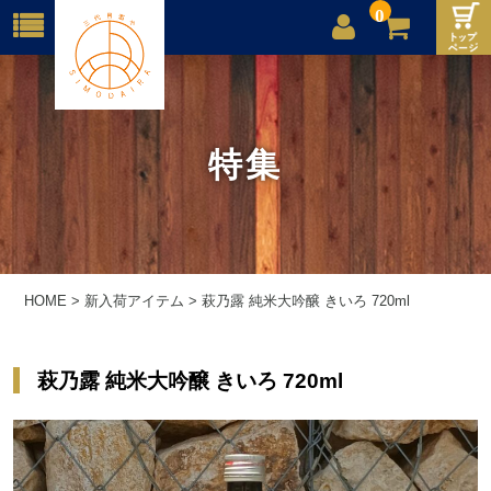
0
店舗案内
ご利用案内
特集
送料
お問合せ
HOME
>
新入荷アイテム
>
萩乃露 純米大吟醸 きいろ 720ml
萩乃露 純米大吟醸 きいろ 720ml