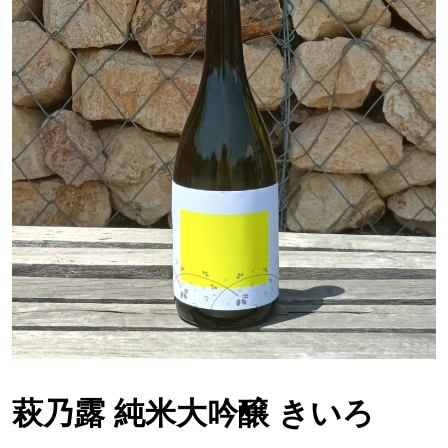
萩乃露 純米大吟醸 きいろ