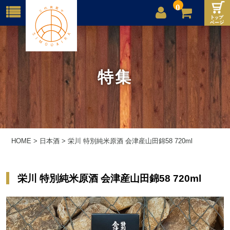
0
店舗案内
ご利用案内
特集
送料
お問合せ
HOME
>
日本酒
>
栄川 特別純米原酒 会津産山田錦58 720ml
栄川 特別純米原酒 会津産山田錦58 720ml