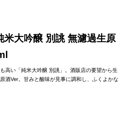
純米大吟醸 別誂 無濾過生原
ml
も高い「純米大吟醸 別誂」。酒販店の要望から生
原酒Ver。甘みと酸味が見事に調和し、ふくよかな
。