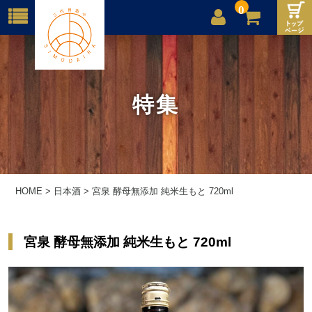
0
店舗案内
ご利用案内
特集
送料
お問合せ
HOME
>
日本酒
>
宮泉 酵母無添加 純米生もと 720ml
宮泉 酵母無添加 純米生もと 720ml