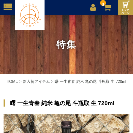
0
店舗案内
ご利用案内
特集
送料
お問合せ
HOME
>
新入荷アイテム
>
曙 一生青春 純米 亀の尾 斗瓶取 生 720ml
曙 一生青春 純米 亀の尾 斗瓶取 生 720ml