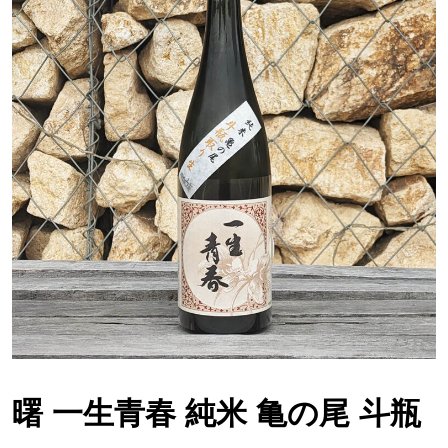
曙 一生青春 純米 亀の尾 斗瓶