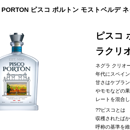
O PORTON ピスコ ポルトン モストベルデ 
ピスコ 
ラクリオ
ネグラ クリオー
年代にスペイ
甘さはケブラ
やモモなどの
レートを混合
??ピスコとは
収穫されたば
呼称の基準を