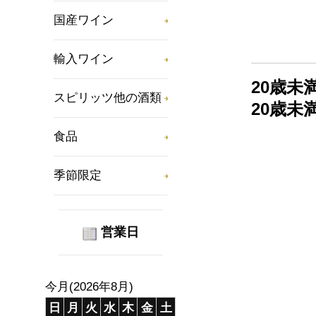
国産ワイン
輸入ワイン
20歳
スピリッツ他の酒類
20歳
食品
季節限定
営業日
今月(2026年8月)
日
月
火
水
木
金
土