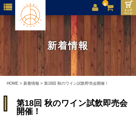
0
店舗案内
ご利用案内
新着情報
送料
お問合せ
HOME
>
新着情報
>
第18回 秋のワイン試飲即売会開催！
第18回 秋のワイン試飲即売会
開催！