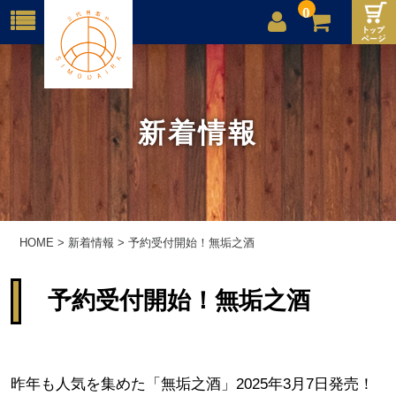
0
店舗案内
ご利用案内
新着情報
送料
お問合せ
HOME
>
新着情報
>
予約受付開始！無垢之酒
予約受付開始！無垢之酒
昨年も人気を集めた「無垢之酒」2025年3月7日発売！