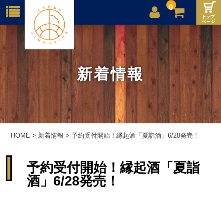
0
店舗案内
ご利用案内
新着情報
送料
お問合せ
HOME
>
新着情報
>
予約受付開始！縁起酒「夏詣酒」6/28発売！
予約受付開始！縁起酒「夏詣
酒」6/28発売！