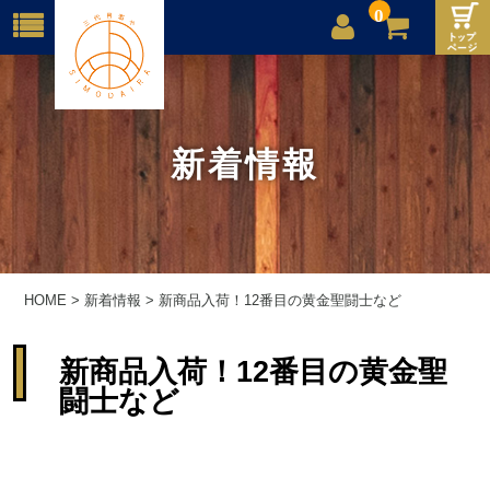
0
店舗案内
ご利用案内
新着情報
送料
お問合せ
HOME
>
新着情報
>
新商品入荷！12番目の黄金聖闘士など
新商品入荷！12番目の黄金聖
闘士など