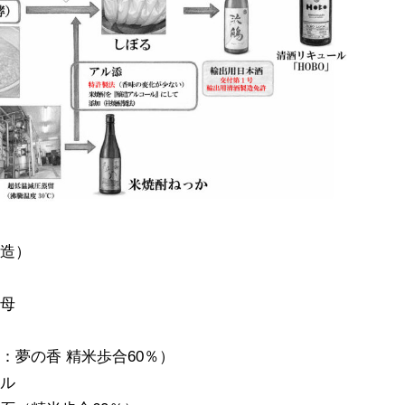
製造）
酵母
：夢の香 精米歩合60％）
ール