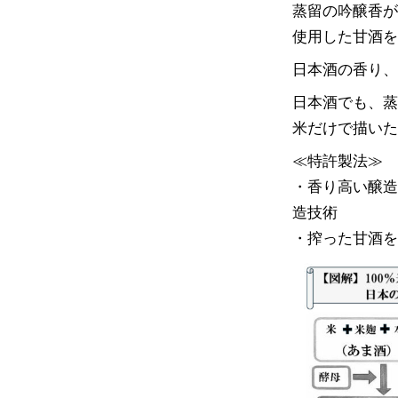
蒸留の吟醸香
使用した甘酒
日本酒の香り
日本酒でも、
米だけで描いた
≪特許製法≫
・香り高い醸
造技術
・搾った甘酒