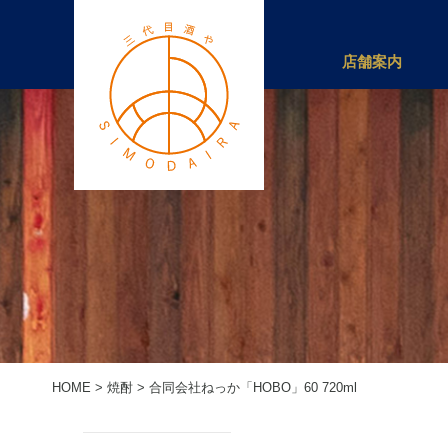
店舗案内
HOME
>
焼酎
>
合同会社ねっか「HOBO」60 720ml