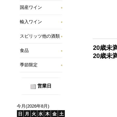
国産ワイン
輸入ワイン
スピリッツ他の酒類
20歳
食品
20歳
季節限定
営業日
今月(2026年8月)
日
月
火
水
木
金
土