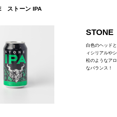
E ストーン IPA
STONE
白色のヘッド
ィシリアルや
松のようなア
なバランス！