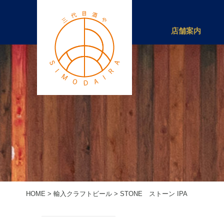
店舗案内
HOME
>
輸入クラフトビール
>
STONE ストーン IPA