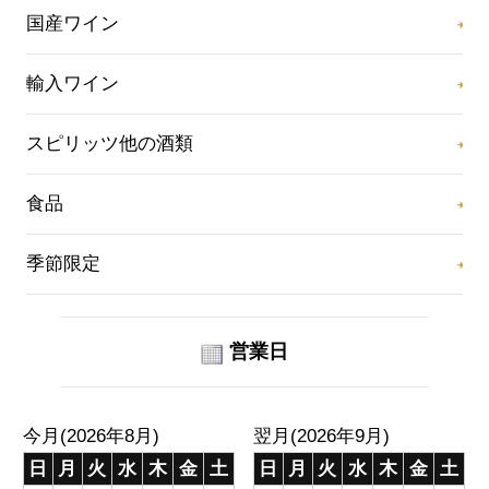
国産ワイン
輸入ワイン
スピリッツ他の酒類
食品
季節限定
営業日
今月(2026年8月)
翌月(2026年9月)
日
月
火
水
木
金
土
日
月
火
水
木
金
土