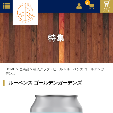
0
店舗案内
ご利用案内
特集
送料
お問合せ
HOME
>
全商品
>
輸入クラフトビール
>
ルーベンス ゴールデンガー
デンズ
ルーベンス ゴールデンガーデンズ