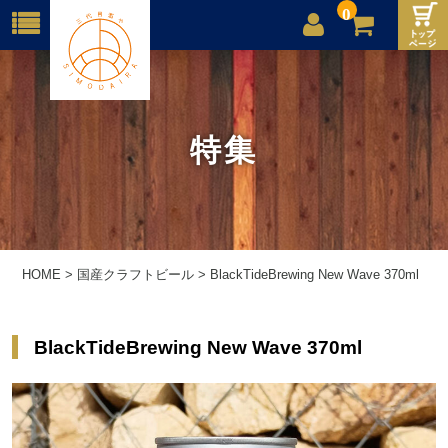
0
店舗案内
ご利用案内
特集
送料
お問合せ
HOME
>
国産クラフトビール
>
BlackTideBrewing New Wave 370ml
BlackTideBrewing New Wave 370ml