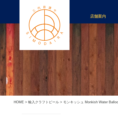
店舗案内
HOME
>
輸入クラフトビール
>
モンキッシュ Monkish Water Balloon 