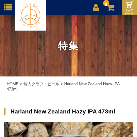
0
店舗案内
ご利用案内
特集
送料
お問合せ
HOME
>
輸入クラフトビール
>
Harland New Zealand Hazy IPA
473ml
Harland New Zealand Hazy IPA 473ml