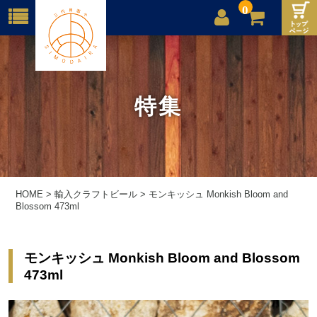
0
店舗案内
ご利用案内
特集
送料
お問合せ
HOME
>
輸入クラフトビール
>
モンキッシュ Monkish Bloom and
Blossom 473ml
モンキッシュ Monkish Bloom and Blossom
473ml