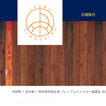
店舗案内
HOME
>
未分類
>
周年祭特別企画 プレミアムウイスキー抽選会 当